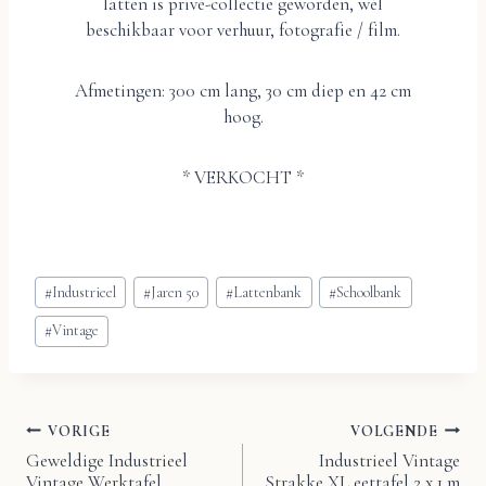
latten is privé-collectie geworden, wél
beschikbaar voor verhuur, fotografie / film.
Afmetingen: 300 cm lang, 30 cm diep en 42 cm
hoog.
* VERKOCHT *
Bericht
#
Industrieel
#
Jaren 50
#
Lattenbank
#
Schoolbank
tags:
#
Vintage
VORIGE
VOLGENDE
Bericht
Geweldige Industrieel
Industrieel Vintage
Vintage Werktafel
Strakke XL eettafel 2 x 1 m