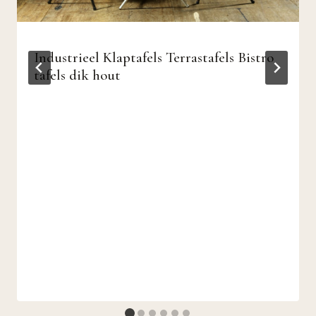
Industrieel Klaptafels Terrastafels Bistro
tafels dik hout