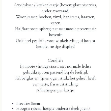
Servieskast / keukenkastje (boven: glazen/servies,
onder: voorraad)
Woonkamer: boeken, vinyl, bar-items, kaarsen,
vazen
Hal/kantoor: opbergkast met mooie presentatie
bovenin
Ook heel geschikt voor winkelstyling of horeca
(mooie, rustige display)
Conditie
In mooie vintage staat, met normale lichte
gebruikssporen passend bij de leeftijd.
Ribbelglas en lijnen ogen strak; het geheel heeft
een nette, frisse uitstraling.
Afmetingen per kastje:
Breedte: 80cm
Hoogte: 130cm (hoogte onderste deel: 71 cm)