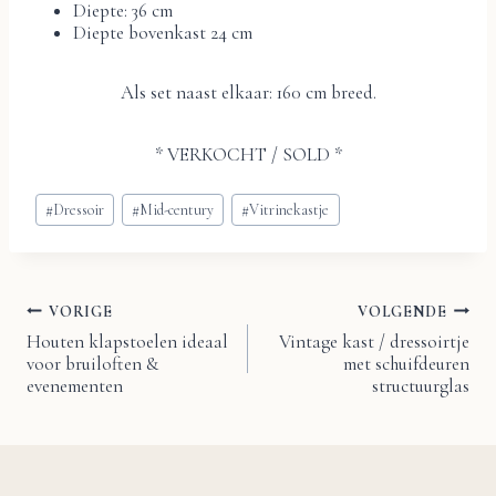
Diepte: 36 cm
Diepte bovenkast 24 cm
Als set naast elkaar: 160 cm breed.
* VERKOCHT / SOLD *
Bericht
#
Dressoir
#
Mid-century
#
Vitrinekastje
tags:
VORIGE
VOLGENDE
Bericht
Houten klapstoelen ideaal
Vintage kast / dressoirtje
voor bruiloften &
met schuifdeuren
navigatie
evenementen
structuurglas