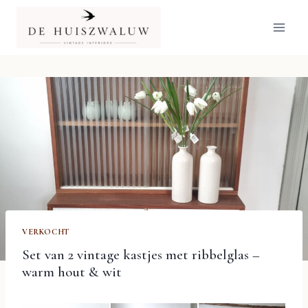
Doorgaan
naar
inhoud
VERKOCHT
Set van 2 vintage kastjes met ribbelglas –
warm hout & wit