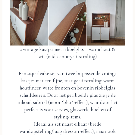
2 vintage kastjes met ribbelglas – warm hout &
wit (mid-century uitstraling)
Een superleuke set van twee bijpassende vintage
kastjes met een fijne, rustige uitstraling: warm
houtfineer, witte fronten en bovenin ribbelglas
schuifdeuren. Door het geribbelde glas zie je de
inhoud subtiel (mooi “blur”-effect), waardoor het
perfect is voor servies, glaswerk, boeken of
styling-items.
Ideaal als set naast elkaar (brede
wandopstelling/laag dressoir-effect), maar ook