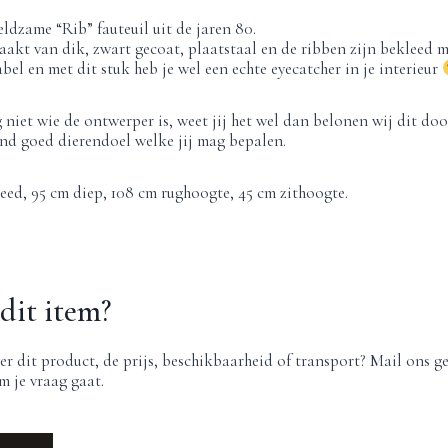
eldzame “Rib” fauteuil uit de jaren 80.
aakt van dik, zwart gecoat, plaatstaal en de ribben zijn bekleed m
bel en met dit stuk heb je wel een echte eyecatcher in je interieur
niet wie de ontwerper is, weet jij het wel dan belonen wij dit door
nd goed dierendoel welke jij mag bepalen.
ed, 95 cm diep, 108 cm rughoogte, 45 cm zithoogte.
dit item?
er dit product, de prijs, beschikbaarheid of transport? Mail ons g
m je vraag gaat.