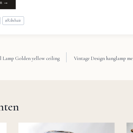
em →
#
Ribchair
l Lamp Golden yellow ceiling
Vintage Design hanglamp me
chten