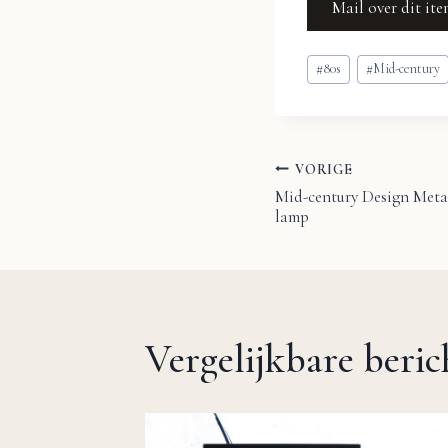
Mail over dit it
Bericht
#
80s
#
Mid-century
tags:
VORIGE
Bericht
Mid-century Design Meta
lamp
navigatie
Vergelijkbare beri