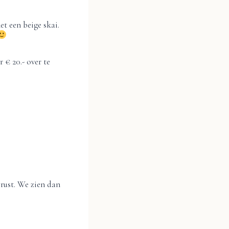
et een beige skai.
 € 20.- over te
erust. We zien dan