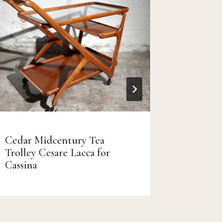
Cedar Midcentury Tea
Mid-Cen
Trolley Cesare Lacca for
by Cor 
Cassina
Boer Go