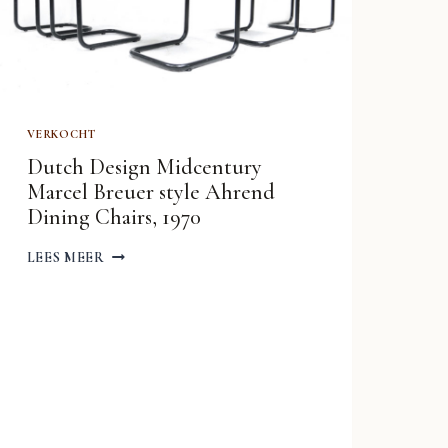
VERKOCHT
Dutch Design Midcentury
Marcel Breuer style Ahrend
Dining Chairs, 1970
DUTCH
LEES MEER
DESIGN
MIDCENTURY
MARCEL
BREUER
STYLE
AHREND
DINING
CHAIRS,
1970