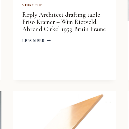
VERKOCHT
Reply Architect drafting table
Friso Kramer – Wim Rietveld
Ahrend Cirkel 1959 Bruin Frame
REPLY
LEES MEER
ARCHITECT
DRAFTING
TABLE
FRISO
KRAMER
–
WIM
RIETVELD
AHREND
CIRKEL
1959
BRUIN
FRAME