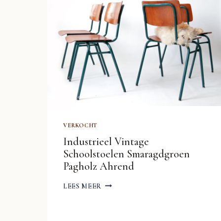
VERKOCHT
Industrieel Vintage
Schoolstoelen Smaragdgroen
Pagholz Ahrend
INDUSTRIEEL
LEES MEER
VINTAGE
SCHOOLSTOELEN
SMARAGDGROEN
PAGHOLZ