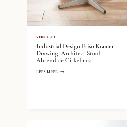
VERKOCHT
Industrial Design Friso Kramer
Drawing, Architect Stool
Ahrend de Cirkel nr2
INDUSTRIAL
LEES MEER
DESIGN
FRISO
KRAMER
DRAWING,
ARCHITECT
STOOL
AHREND
DE
CIRKEL
NR2