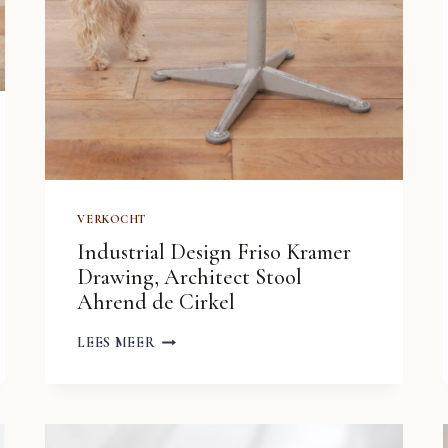
VERKOCHT
Industrial Design Friso Kramer
Drawing, Architect Stool
Ahrend de Cirkel
INDUSTRIAL
LEES MEER
DESIGN
FRISO
KRAMER
DRAWING,
ARCHITECT
STOOL