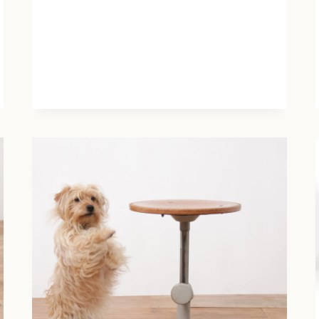
STOOL
AHREND
DE
CIRKEL
NR4