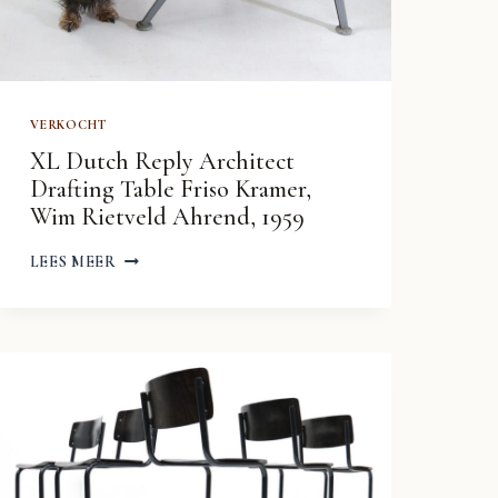
VERKOCHT
XL Dutch Reply Architect
Drafting Table Friso Kramer,
Wim Rietveld Ahrend, 1959
XL
LEES MEER
DUTCH
REPLY
ARCHITECT
DRAFTING
TABLE
FRISO
KRAMER,
WIM
RIETVELD
AHREND,
1959