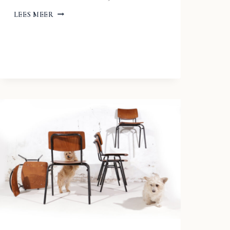
INDUSTRIAL
LEES MEER
DESIGN
FRISO
KRAMER
DRAWING,
ARCHITECT
STOOL
AHREND
DE
CIRKEL
NR3