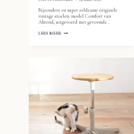
Bijzondere en super zeldzame originele
vintage stoelen: model Comfort van
Ahrend, uitgevoerd met gevormde…
VINTAGE
LEES MEER
AHREND
‘COMFORT’
STOELEN
IN
MAKORÉ
HOUT,
CA.
1966