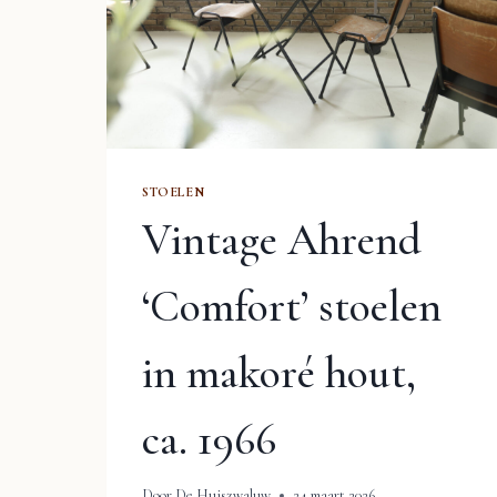
STOELEN
Vintage Ahrend
‘Comfort’ stoelen
in makoré hout,
ca. 1966
Door
De Huiszwaluw
24 maart 2026