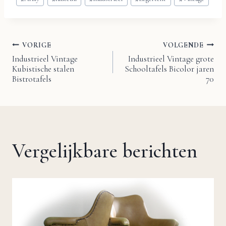
tags:
VORIGE
VOLGENDE
Bericht
Industrieel Vintage
Industrieel Vintage grote
Kubistische stalen
Schooltafels Bicolor jaren
navigatie
Bistrotafels
70
Vergelijkbare berichten