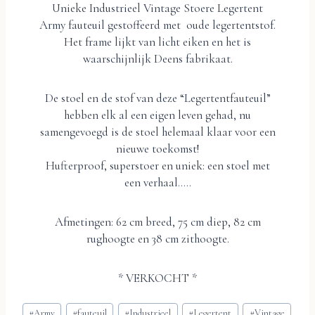
Unieke Industrieel Vintage Stoere Legertent
Army fauteuil gestoffeerd met oude legertentstof.
Het frame lijkt van licht eiken en het is
waarschijnlijk Deens fabrikaat.
De stoel en de stof van deze “Legertentfauteuil”
hebben elk al een eigen leven gehad, nu
samengevoegd is de stoel helemaal klaar voor een
nieuwe toekomst!
Hufterproof, superstoer en uniek: een stoel met
een verhaal…..
Afmetingen: 62 cm breed, 75 cm diep, 82 cm
rughoogte en 38 cm zithoogte.
* VERKOCHT *
Bericht
#
Army
#
fauteuil
#
Industrieel
#
Legertent
#
Vintage