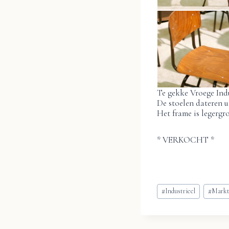
Te gekke Vroege Indu
De stoelen dateren 
Het frame is legergro
* VERKOCHT *
Bericht
#
Industrieel
#
Markt
tags: