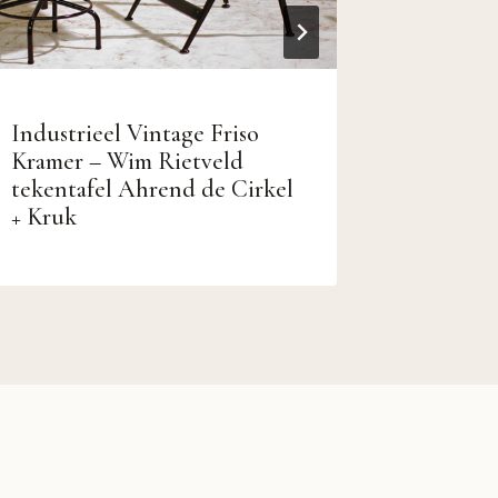
Industrieel Vintage Friso
EARLY V
Kramer – Wim Rietveld
chair b
tekentafel Ahrend de Cirkel
1950
+ Kruk