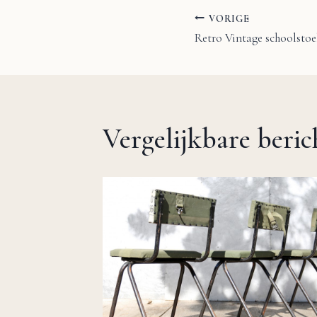
VORIGE
Bericht
Retro Vintage schoolstoel
navigatie
Vergelijkbare beri