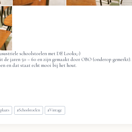
sustriele schoolstoelen met DE Looks;-)
uit de jaren 50 – 60 en zijn gemaakt door OBO (onderop gemerkt).
en en dat staat echt mooi bij het hout.
plaats
#
Schoolstoelen
#
Vintage