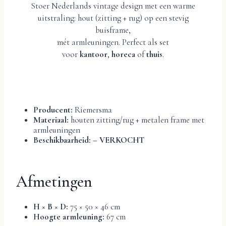
Stoer Nederlands vintage design met een warme
uitstraling: hout (zitting + rug) op een stevig
buisframe,
mét armleuningen. Perfect als set
voor
kantoor
,
horeca
of
thuis
.
Producent:
Riemersma
Materiaal:
houten zitting/rug + metalen frame met
armleuningen
Beschikbaarheid: – VERKOCHT
Afmetingen
H × B × D:
75 × 50 × 46 cm
Hoogte armleuning:
67 cm