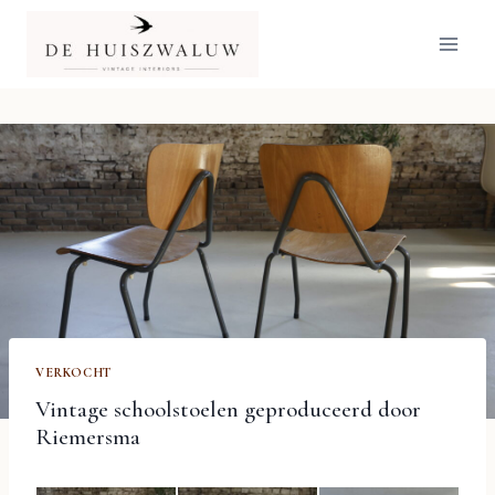
Doorgaan
naar
inhoud
VERKOCHT
Vintage schoolstoelen geproduceerd door
Riemersma