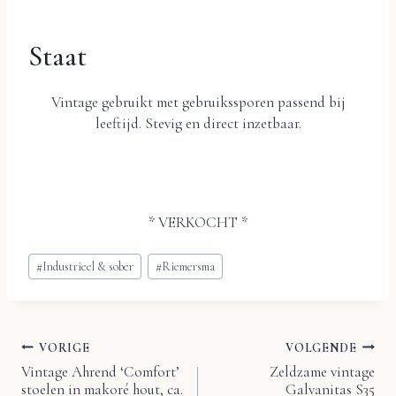
Staat
Vintage gebruikt met gebruikssporen passend bij
leeftijd. Stevig en direct inzetbaar.
* VERKOCHT *
Bericht
#
Industrieel & sober
#
Riemersma
tags:
VORIGE
VOLGENDE
Bericht
Vintage Ahrend ‘Comfort’
Zeldzame vintage
stoelen in makoré hout, ca.
Galvanitas S35