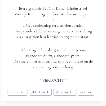
Een erg mooie Set Car Katwijk Industrieel
Vintage Kho Liang Ie Schoolstoelen uit de jaren
60.
4 Met armleuning en 2 stoelen zonder.
Deze stoelen hebben een erg mooie kleurstelling
en zijn gezien hun leeftijd in erg mooie staat.
Afmetingen: breedte 50cm, diepte 50 cm,
rughoogte 81 cm, zithoogte 47 cm.
De stoelen met armleuning zijn 55 cm breed en de
armleuning is 67 cm hoog.
* VERKOCHT *
Bericht
#
Industrieel
#
Kho Liang Ie
#
Schoolstoelen
#
Vintage
tags: