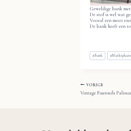
Geweldige bank met 
De stof is wel wat g
Vooral een mooi exem
De bank heeft een roy
Bericht
#
Bank
#
Marktplaat
tags:
VORIGE
Bericht
Vintage Fauteuils Paliss
navigatie