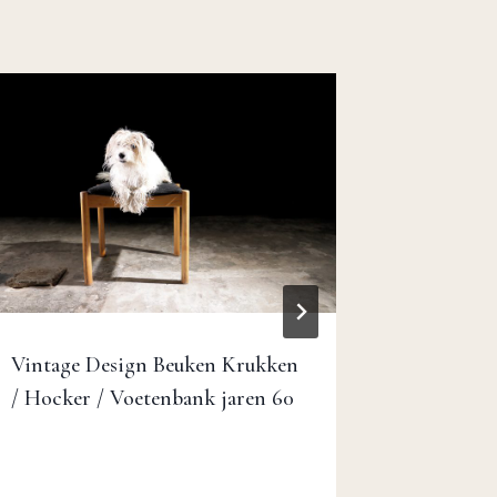
Vintage Design Beuken Krukken
/ Hocker / Voetenbank jaren 60
Zeldzam
Raffia h