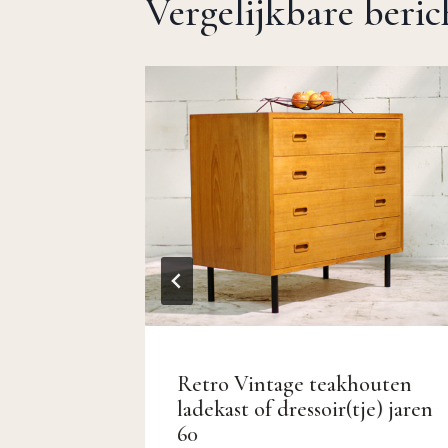
Vergelijkbare beri
Topform
Retro Vintage teakhouten
aat!
ladekast of dressoir(tje) jaren
60