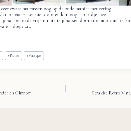
zeer zware matrassen nog op de oude manier met vering.
esleten maar zeker niet door en kan nog een tijdje mee.
plaar om in de vrije ruimte te plaatsen door zijn mooie achterka
ale – diepe zit.
s
#
Retro
#
Vintage
ander en Chroom
Strakke Retro Vinta