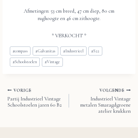
Afmetingen: 53 cm breed, 47 cm diep, 80 cm
rughoogte en 46 cm zithoogte.
* VERKOCHT *
Bericht
#
compass
#
Galvanitas
#
Industrieel
#
S22
tags:
#
Schoolstoelen
#
Vintage
VORIGE
VOLGENDE
Bericht
Partij Industrieel Vintage
Industrieel Vintage
Schoolstoelen jaren 60 B2
metalen Smaragdgroene
navigatie
atelier krukken