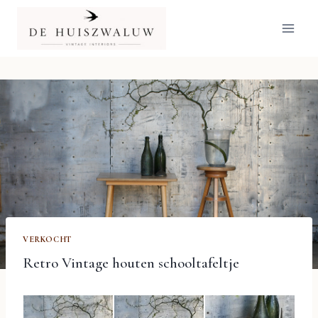
Doorgaan
naar
inhoud
VERKOCHT
Retro Vintage houten schooltafeltje