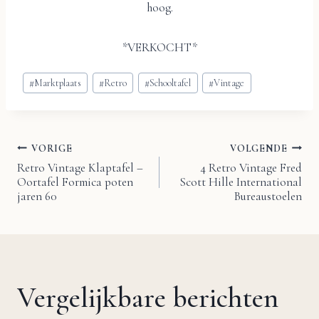
hoog.
*VERKOCHT*
Bericht
#
Marktplaats
#
Retro
#
Schooltafel
#
Vintage
tags:
VORIGE
VOLGENDE
Bericht
Retro Vintage Klaptafel –
4 Retro Vintage Fred
Oortafel Formica poten
Scott Hille International
navigatie
jaren 60
Bureaustoelen
Vergelijkbare berichten