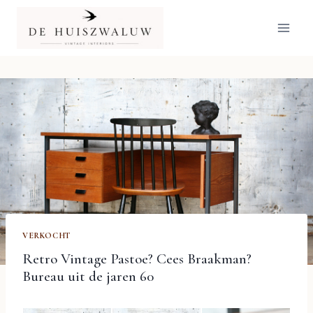
Doorgaan
naar
inhoud
VERKOCHT
Retro Vintage Pastoe? Cees Braakman?
Bureau uit de jaren 60