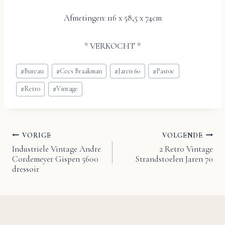
Afmetingen: 116 x 58,5 x 74cm
* VERKOCHT *
Bericht
#
Bureau
#
Cees Braakman
#
Jaren 60
#
Pastoe
tags:
#
Retro
#
Vintage
VORIGE
VOLGENDE
Bericht
Industriele Vintage Andre
2 Retro Vintage
Cordemeyer Gispen 5600
Strandstoelen Jaren 70
navigatie
dressoir