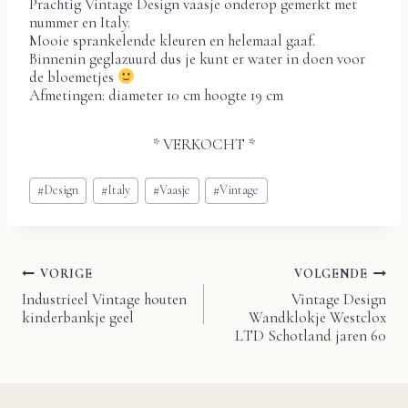
Prachtig Vintage Design vaasje onderop gemerkt met
nummer en Italy.
Mooie sprankelende kleuren en helemaal gaaf.
Binnenin geglazuurd dus je kunt er water in doen voor
de bloemetjes
Afmetingen: diameter 10 cm hoogte 19 cm
* VERKOCHT *
Bericht
#
Design
#
Italy
#
Vaasje
#
Vintage
tags:
VORIGE
VOLGENDE
Bericht
Industrieel Vintage houten
Vintage Design
kinderbankje geel
Wandklokje Westclox
navigatie
LTD Schotland jaren 60