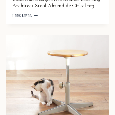
Architect Stool Ahrend de Cirkel nr3
INDUSTRIAL
LEES MEER
DESIGN
FRISO
KRAMER
DRAWING,
ARCHITECT
STOOL
AHREND
DE
CIRKEL
NR3