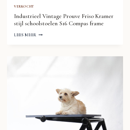
WIM
VERKOCHT
RIETVELD
AHREND
Industrieel Vintage Prouve Friso Kramer
BLACK
FRAME
stijl schoolstoelen S16 Compas frame
INDUSTRIEEL
LEES MEER
VINTAGE
PROUVE
FRISO
KRAMER
STIJL
SCHOOLSTOELEN
S16
COMPAS
FRAME