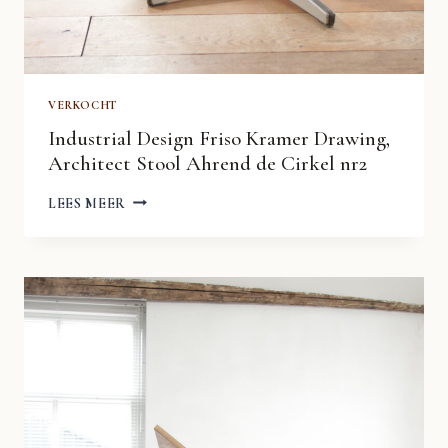
VERKOCHT
Industrial Design Friso Kramer Drawing,
Architect Stool Ahrend de Cirkel nr2
INDUSTRIAL
LEES MEER
DESIGN
FRISO
KRAMER
DRAWING,
ARCHITECT
STOOL
AHREND
DE
CIRKEL
NR2