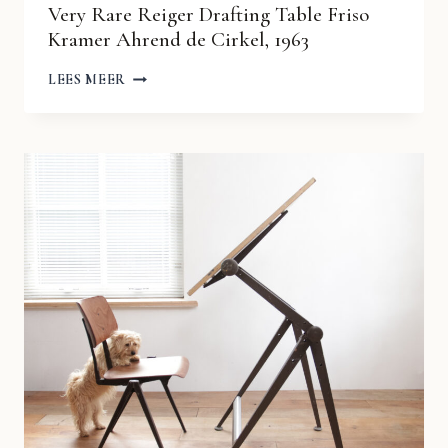
Very Rare Reiger Drafting Table Friso
Kramer Ahrend de Cirkel, 1963
VERY
LEES MEER
RARE
REIGER
DRAFTING
TABLE
FRISO
KRAMER
AHREND
DE
CIRKEL,
1963