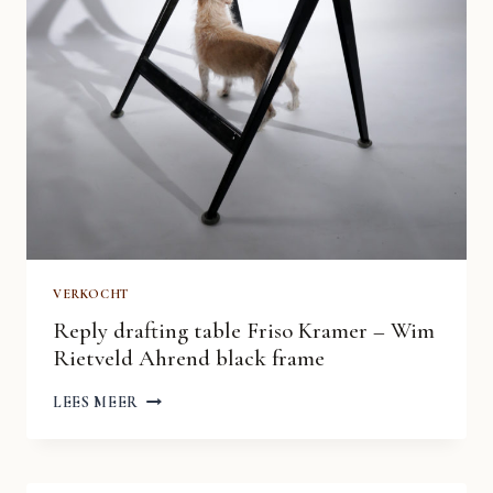
VERKOCHT
Reply drafting table Friso Kramer – Wim
Rietveld Ahrend black frame
REPLY
LEES MEER
DRAFTING
TABLE
FRISO
KRAMER
–