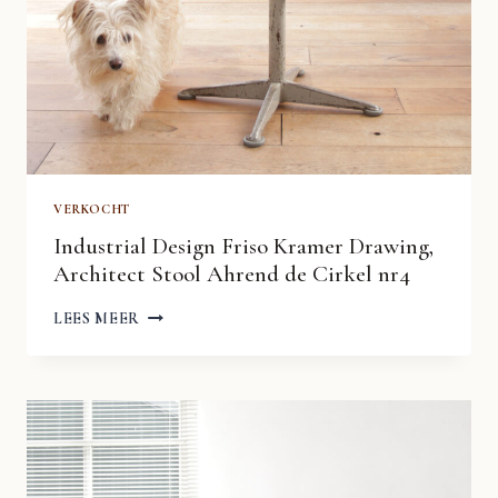
VERKOCHT
Industrial Design Friso Kramer Drawing,
Architect Stool Ahrend de Cirkel nr4
INDUSTRIAL
LEES MEER
DESIGN
FRISO
KRAMER
DRAWING,
ARCHITECT
STOOL
AHREND
DE
CIRKEL
NR4