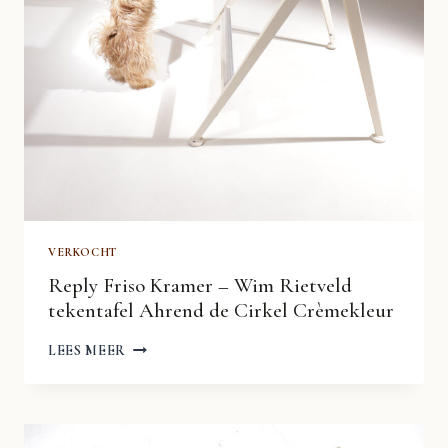
VERKOCHT
Reply Friso Kramer – Wim Rietveld
tekentafel Ahrend de Cirkel Crèmekleur
REPLY
LEES MEER
FRISO
KRAMER
–
WIM
RIETVELD
TEKENTAFEL