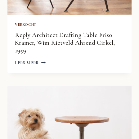
VERKOCHT
Reply Architect Drafting Table Friso
Kramer, Wim Rietveld Ahrend Cirkel,
1959
REPLY
LEES MEER
ARCHITECT
DRAFTING
TABLE
FRISO
KRAMER,
WIM
RIETVELD
AHREND
CIRKEL,
1959