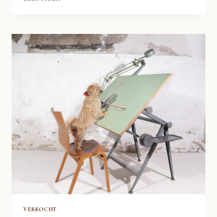
DESIGN
FRISO
KRAMER
DRAWING,
ARCHITECT
STOOL
AHREND
DE
CIRKEL
VERKOCHT