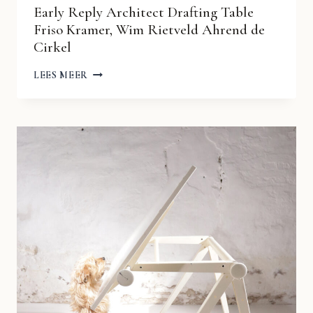
Early Reply Architect Drafting Table
Friso Kramer, Wim Rietveld Ahrend de
Cirkel
EARLY
LEES MEER
REPLY
ARCHITECT
DRAFTING
TABLE
FRISO
KRAMER,
WIM
RIETVELD
AHREND
DE
CIRKEL