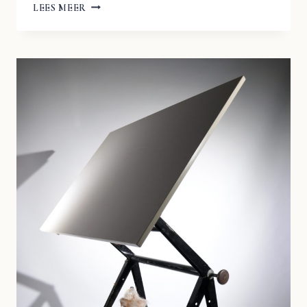
SET
LEES MEER
REPLY
ARCHITECT
DRAFTING
TABLE
FRISO
KRAMER
/
WIM
RIETVELD
&
RESULT
CHAIR