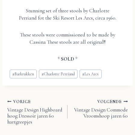
Stunning set of three stools by Charlotte
Perriand fot the Ski Resort Les Arcs, circa 1960.
These stools were commissioned to be made by
Cassina These stools are all original!!
*
SOLD
*
Bericht
#
Barkrukken
#
Charlotte Perriand
#
Les Arcs
tags:
VORIGE
VOLGENDE
Bericht
Vintage Design Highboard
Vintage Design Commode
hoog Dressoir jaren 60
Vroomshoop jaren 60
navigatie
hartgreepjes