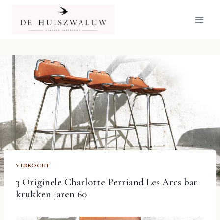
Doorgaan
naar
inhoud
VERKOCHT
3 Originele Charlotte Perriand Les Arcs bar
krukken jaren 60