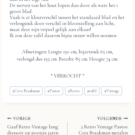
De nerven van het hout lopen dan door als ware het 1
groot blad.
Vaak is er kleurverschil tussen het standaard blad en het
verlengstuk door verschil in blootstelling aan licht,
maar deze zijn vrijwel gelijk aan elkaar!
Ik zou deze tafel daarom bijna nieuw willen noemen.
Afmetingen: Lengte 130 cm, bijzetstuk 65 cm,
verlengd dus 195 cm. Breedte 85 cm. Hoogte 74 cm.
* VERKOCHT *
Bericht
#
Cees Braakman
#
Pastoe
#
Retro
#
tafel
#
Vintage
tags:
VORIGE
VOLGENDE
Bericht
Gaaf Retro Vintage lang
2 Retro Vintage Pastoe
dressoir op pootjes jaren
Cees Braakman metalen